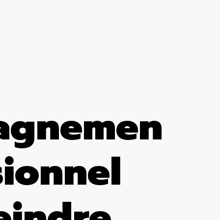
agnemen
sionnel
eindre